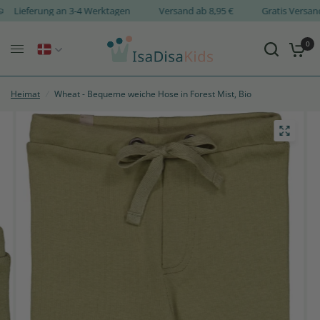
Lieferung an 3-4 Werktagen
Versand ab 8,95 €
Gratis Ver
0
Heimat
/
Wheat - Bequeme weiche Hose in Forest Mist, Bio