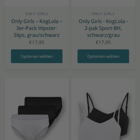
ONLY GIRLS
ONLY GIRLS
Only Girls – KogLola –
Only Girls - KogLola -
3er-Pack Hipster-
2-pak Sport-BH,
Slips, grau/schwarz
schwarz/grau
€17,95
€17,95
Optionen wählen
Optionen wählen