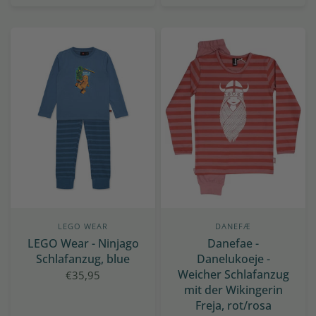
LEGO WEAR
DANEFÆ
LEGO Wear - Ninjago
Danefae -
Schlafanzug, blue
Danelukoeje -
Weicher Schlafanzug
€35,95
mit der Wikingerin
Freja, rot/rosa