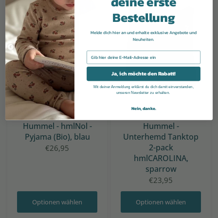
deine erste
Bestellung
Melde dich hier an und erhalte exklusive Angebote und
Neuheiten.
E-mail
Ja, ich möchte den Rabatt!
Mit deiner Anmeldung erklärst du dich damit einverstanden,
unseren Newsletter zu erhalten.
Nein, danke.
HUMMEL
HUMMEL
Hummel - hmlNol -
Hummel -
Pyjama (Bio), blau
Unterhemd Tanktop
2-pack
€26,95
hmlCAROLINA,
sparrow
€23,95
Optionen wählen
Optionen wählen