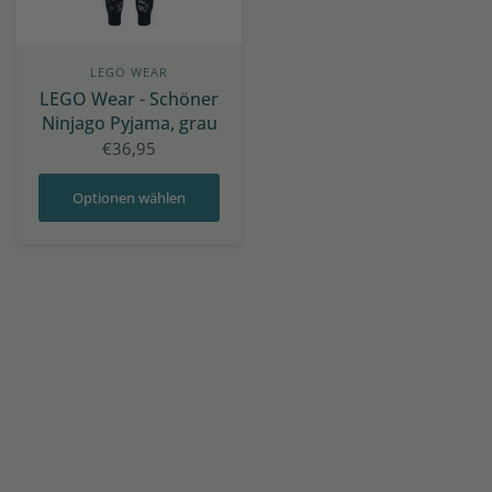
LEGO WEAR
LEGO Wear - Schöner
Ninjago Pyjama, grau
€36,95
Optionen wählen