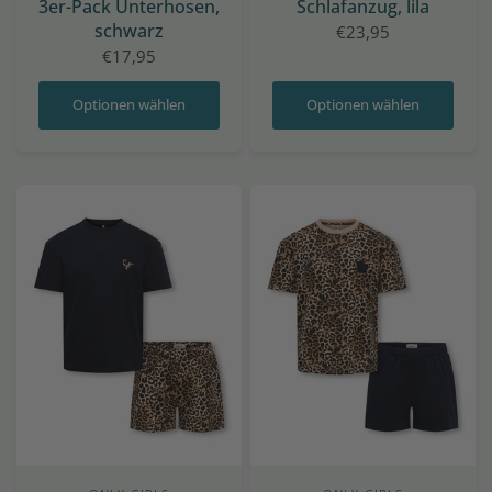
3er-Pack Unterhosen,
Schlafanzug, lila
für jeden Geschmack. Bestelle online mit schneller
schwarz
€23,95
Lieferung oder besuche unsere Geschäfte in
€17,95
Søndervig und Hvide Sande.
Optionen wählen
Optionen wählen
Weicher Tragekomfort, nachhaltige Materialien und
perfekte Passform – finde hier deine neue Nachtwäsche
und Unterwäsche!
SEO-optimiert mit Schlagworten wie
„Nachtwäsche
und Unterwäsche für Teenager“, „nachhaltige
Materialien“, „Bio-Baumwolle“, „OEKO-TEX“, „Komfort“,
„atmungsaktives Design“
und gleichzeitig gut lesbar
und inspirierend.