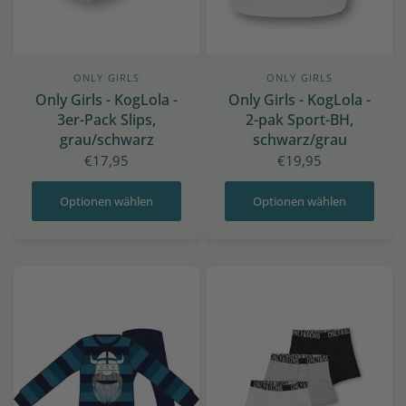
ONLY GIRLS
ONLY GIRLS
Only Girls - KogLola -
Only Girls - KogLola -
3er-Pack Slips,
2-pak Sport-BH,
grau/schwarz
schwarz/grau
€17,95
€19,95
Optionen wählen
Optionen wählen