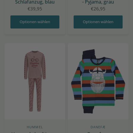
Schlafanzug, blau
- Pyjama, grau
€39,95
€26,95
Optionen wählen
Optionen wählen
HUMMEL
DANEFÆ