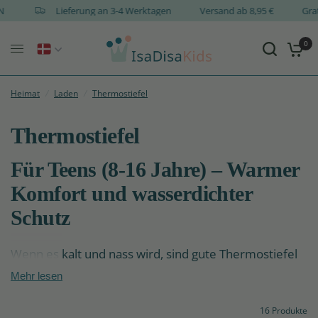
SIGN
Lieferung an 3-4 Werktagen
Versand ab 8,95 €
0
Heimat
/
Laden
/
Thermostiefel
Thermostiefel
Für Teens (8-16 Jahre) – Warmer
Komfort und wasserdichter
Schutz
Wenn es kalt und nass wird, sind gute Thermostiefel
unverzichtbar –
warm, wasserdicht und angenehm
Mehr lesen
zu tragen
sollten sie sein. Bei IsaDisaKids findest du
eine Auswahl
nachhaltiger Thermostiefel für
16 Produkte