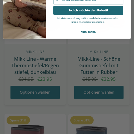
Ja, ich möchte den Rabatt!
Mit deiner Anmeldung erklärst du dich damit einverstanden,
unseren Newsletter zu erhalten.
Nein, danke.
MIKK-LINE
MIKK-LINE
Mikk Line - Warme
Mikk-Line - Schöne
Thermostiefel/Regen
Gummistiefel mit
stiefel, dunkelblau
Futter in Rubber
€34,95
€23,95
€45,95
€32,95
Optionen wählen
Optionen wählen
Spare 31%
Spare 31%