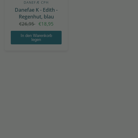
DANEFÆ CPH
Danefae K - Edith -
Regenhut, blau
€26,95
€18,95
In den Warenkorb
legen