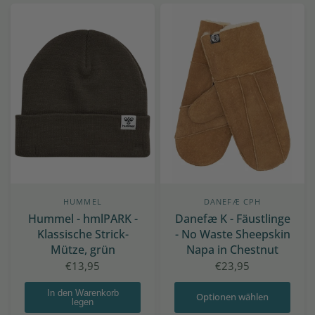
HUMMEL
DANEFÆ CPH
Hummel - hmlPARK -
Danefæ K - Fäustlinge
Klassische Strick-
- No Waste Sheepskin
Mütze, grün
Napa in Chestnut
€13,95
€23,95
In den Warenkorb
Optionen wählen
legen