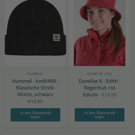
HUMMEL
DANEFÆ CPH
Hummel - hmlPARK -
Danefae K - Edith -
Klassische Strick-
Regenhut, rot
Mütze, schwarz
€26,95
€18,95
€13,95
In den Warenkorb
In den Warenkorb
legen
legen