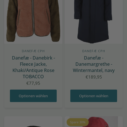
DANEFÆ CPH
DANEFÆ CPH
Danefæ - Danebirk -
Danefæ -
Fleece Jacke,
Danemargrethe -
Khaki/Antique Rose
Wintermantel, navy
TOBACCO
€189,95
€77,95
Optionen wählen
Optionen wählen
Spare 30%