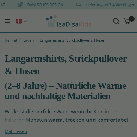
 und AT
DÄNISCHES DESIGN
Lieferung an 3-4 Werkta
0
Heimat
/
Laden
/
Langarmshirts, Strickpullover & Hosen
Langarmshirts, Strickpullover
& Hosen
(2–8 Jahre) – Natürliche Wärme
und nachhaltige Materialien
Wolle ist die perfekte Wahl, wenn Ihr Kind in den
kälteren Monaten
warm, trocken und komfortabel
gehalten werden soll. Bei IsaDisaKids finden Sie eine
Mehr lesen
Auswahl an
nachhaltigen Wollblusen, Strickwaren