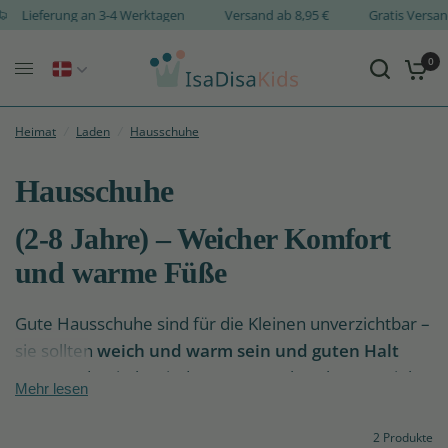
Lieferung an 3-4 Werktagen
Versand ab 8,95 €
Gratis Vers
0
Heimat
/
Laden
/
Hausschuhe
Hausschuhe
(2-8 Jahre) – Weicher Komfort
und warme Füße
Gute Hausschuhe sind für die Kleinen unverzichtbar –
sie sollten
weich und warm sein und guten Halt
bieten
, damit Ihr Kind zu Hause unbeschwert spielen
Mehr lesen
und sich bewegen kann. Bei IsaDisaKids finden Sie
eine Auswahl an
nachhaltigen Hausschuhen für
2 Produkte