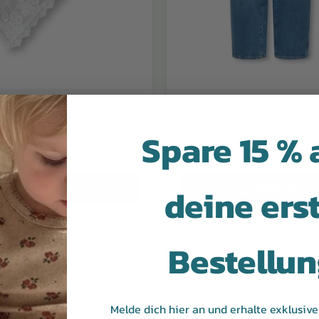
ONLY GIRLS
ONLY GIRLS
rls - KogSof - Schal, weiß
Only Girls - KogSafir - Sc
Spare 15 % 
€13,95
€13,95
deine ers
In den Warenkorb legen
In den Warenkorb lege
Bestellu
Melde dich hier an und erhalte exklusiv