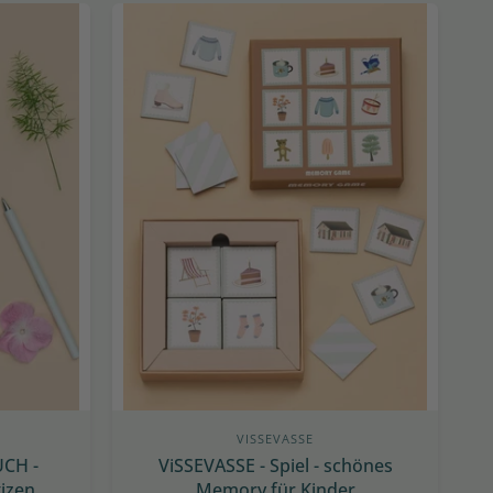
VISSEVASSE
UCH -
ViSSEVASSE - Spiel - schönes
izen
Memory für Kinder