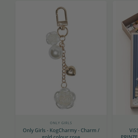
ONLY GIRLS
Only Girls - KogCharmy - Charm /
ViS
gold colour rose
PRINZE