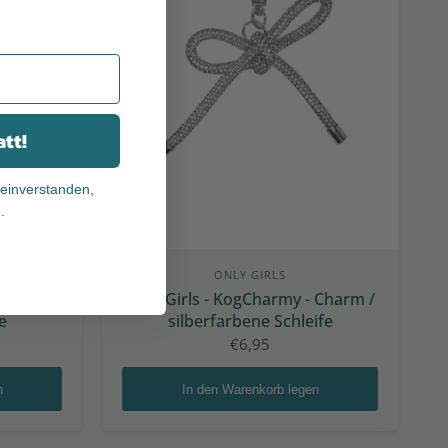
tt!
 einverstanden,
n.
ONLY GIRLS
 Charm /
Only Girls - KogCharmy - Charm /
e
silberfarbene Schleife
€6,95
n
In den Warenkorb legen