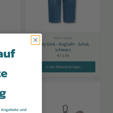
ONLY GIRLS
hal,weiß
Only Girls - KogSafir - Schal,
auf
schwarz
€13,95
te
n
In den Warenkorb legen
ng
e Angebote und