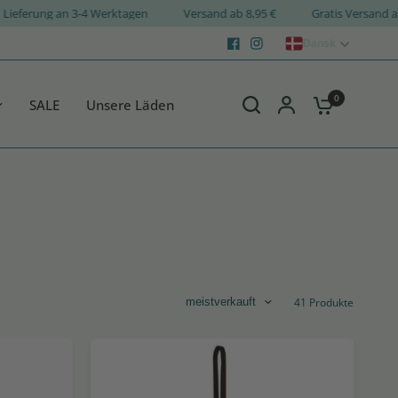
Lieferung an 3-4 Werktagen
Versand ab 8,95 €
Gratis 
Dansk
0
SALE
Unsere Läden
41 Produkte
meistverkauft