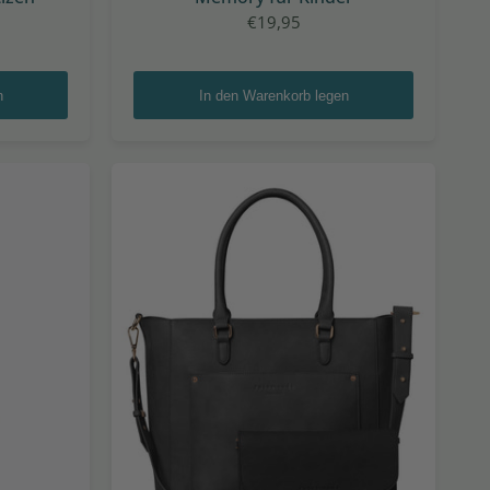
€19,95
n
In den Warenkorb legen