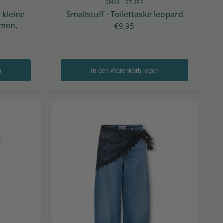
SMALLSTUFF
 kleine
Smallstuff - Toilettaske leopard
emen,
€9,95
n
In den Warenkorb legen