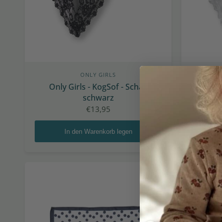
ONLY GIRLS
Only Girls - KogSof - Schal,
Only Gi
schwarz
€13,95
In den Warenkorb legen