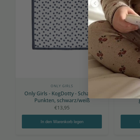
ONLY GIRLS
Only Girls - KogDotty - Schal mit
Only Gi
Punkten, schwarz/weiß
€13,95
In den Warenkorb legen