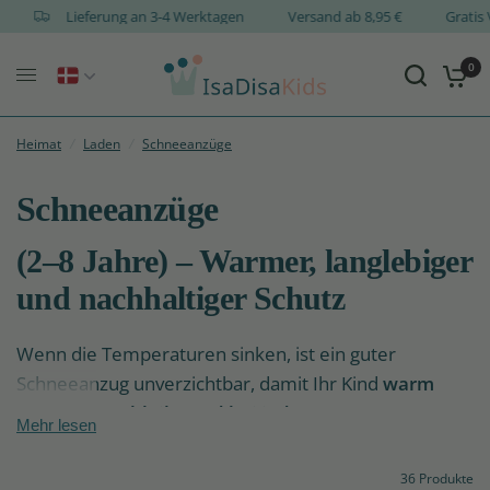
SIGN
Lieferung an 3-4 Werktagen
Versand ab 8,95 €
0
Heimat
/
Laden
/
Schneeanzüge
Schneeanzüge
(2–8 Jahre) – Warmer, langlebiger
und nachhaltiger Schutz
Wenn die Temperaturen sinken, ist ein guter
Schneeanzug unverzichtbar, damit Ihr Kind
warm
und trocken bleibt und bei jedem Wetter
Mehr lesen
unbeschwert spielen kann
. Bei IsaDisaKids finden
Sie eine Auswahl an
nachhaltigen Schneeanzügen
36 Produkte