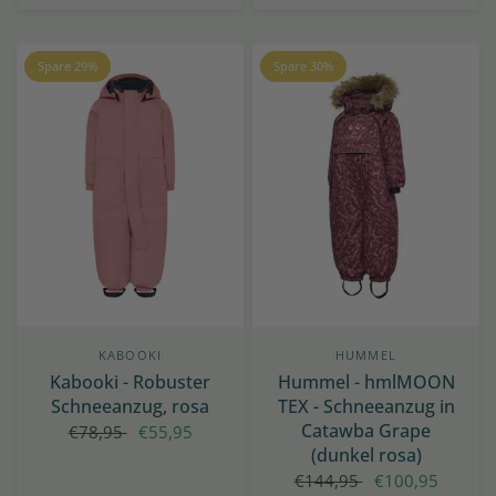
Spare 29%
Spare 30%
KABOOKI
HUMMEL
Kabooki - Robuster
Hummel - hmlMOON
Schneeanzug, rosa
TEX - Schneeanzug in
Catawba Grape
€78,95
€55,95
(dunkel rosa)
€144,95
€100,95