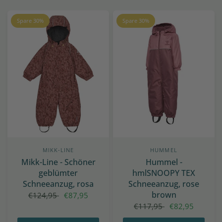
Spare 30%
Spare 30%
MIKK-LINE
HUMMEL
Mikk-Line - Schöner
Hummel -
geblümter
hmlSNOOPY TEX
Schneeanzug, rosa
Schneeanzug, rose
brown
€124,95
€87,95
€117,95
€82,95