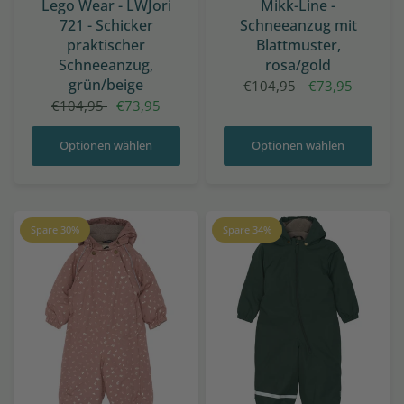
Lego Wear - LWJori
Mikk-Line -
721 - Schicker
Schneeanzug mit
praktischer
Blattmuster,
Schneeanzug,
rosa/gold
grün/beige
€104,95
€73,95
€104,95
€73,95
Optionen wählen
Optionen wählen
Spare 30%
Spare 34%