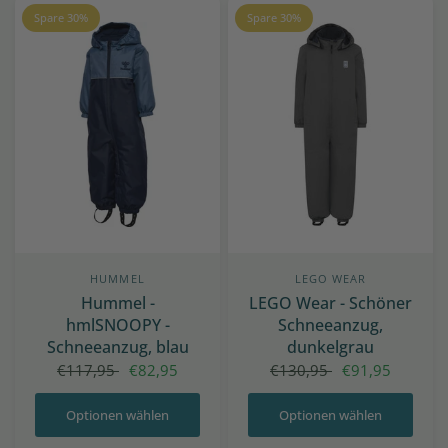
Spare 30%
Spare 30%
HUMMEL
LEGO WEAR
Hummel -
LEGO Wear - Schöner
hmlSNOOPY -
Schneeanzug,
Schneeanzug, blau
dunkelgrau
€117,95
€82,95
€130,95
€91,95
Optionen wählen
Optionen wählen