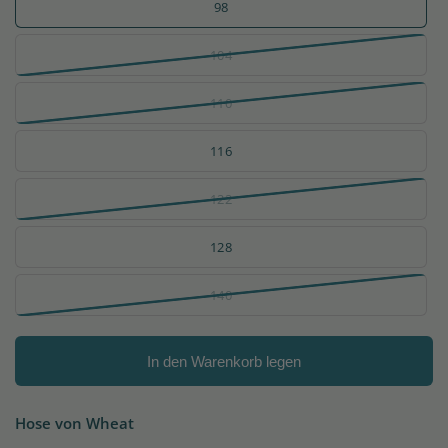
98
104
110
116
122
128
140
In den Warenkorb legen
Hose von Wheat