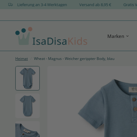
GN
Lieferung an 3-4 Werktagen
Versand ab 8,95 €
Gr
Marken
Heimat
/
Wheat - Magnus - Weicher gerippter Body, blau