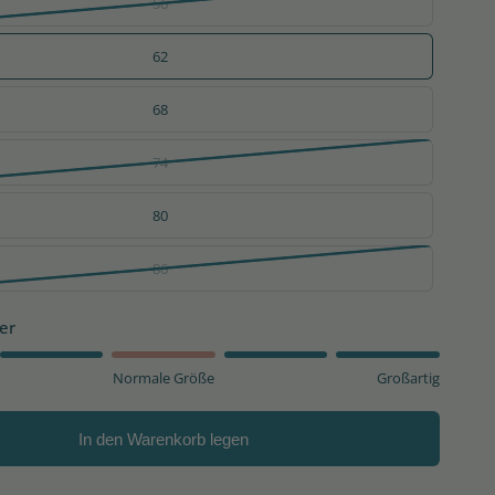
56
62
68
74
80
86
er
Normale Größe
Großartig
In den Warenkorb legen