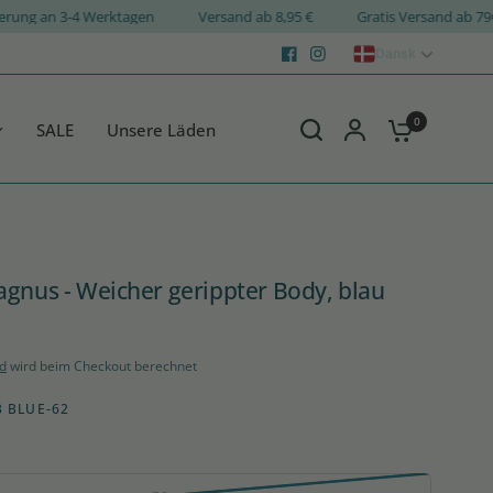
Lieferung an 3-4 Werktagen
Versand ab 8,95 €
Gratis Versand 
Dansk
0
SALE
Unsere Läden
gnus - Weicher gerippter Body, blau
d
wird beim Checkout berechnet
3 BLUE-62