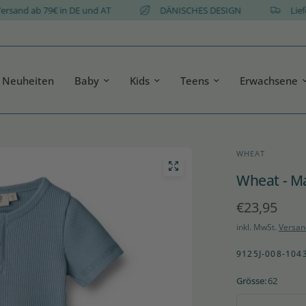
atis Versand ab 79€ in DE und AT
DÄNISCHES DESIGN
Neuheiten
Baby
Kids
Teens
Erwachsene
WHEAT
Wheat - Ma
€23,95
inkl. MwSt.
Versan
9125J-008-104
Grösse:
62