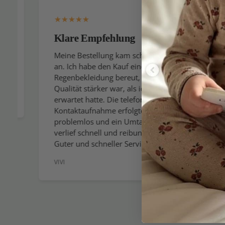
Klare Empfehlung
Ich k
gerne
Meine Bestellung kam schnell
an. Ich habe den Kauf einer
Ich er
Regenbekleidung bereut, da die
gesamt
Qualität stärker war, als ich
wenn ic
erwartet hatte. Die telefonische
wirklic
Kontaktaufnahme erfolgte
allerb
problemlos und ein Umtausch
Sie den
verlief schnell und reibungslos.
verein
Guter und schneller Service
Sommer
VIVI
GEBOG