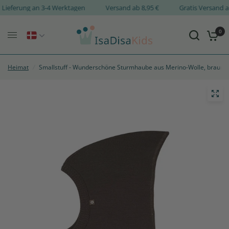
Lieferung an 3-4 Werktagen
Versand ab 8,95 €
Gratis Versan
0
Heimat
/
Smallstuff - Wunderschöne Sturmhaube aus Merino-Wolle, braun