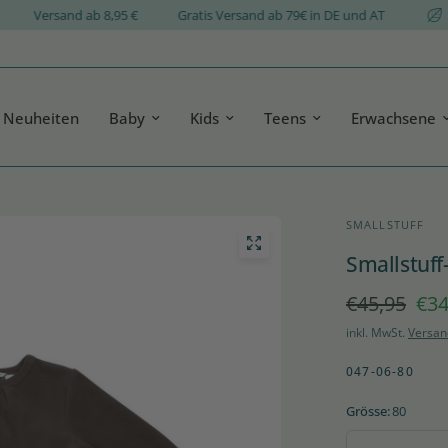
agen
Versand ab 8,95 €
Gratis Versand ab 79€ in DE und AT
Neuheiten
Baby
Kids
Teens
Erwachsene
SMALLSTUFF
Smallstuff
€45,95
€34
inkl. MwSt.
Versan
047-06-80
Grösse:
80