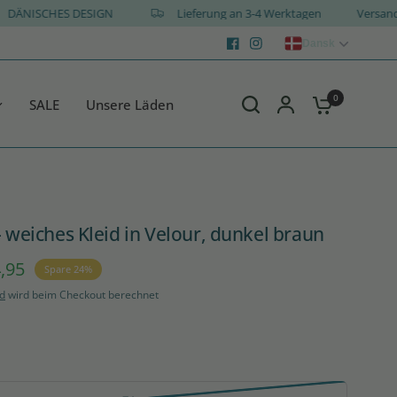
DÄNISCHES DESIGN
Lieferung an 3-4 Werktagen
Ver
Dansk
0
SALE
Unsere Läden
- weiches Kleid in Velour, dunkel braun
,95
Spare 24%
d
wird beim Checkout berechnet