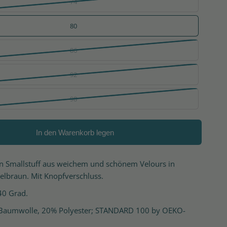
74
80
86
92
98
In den Warenkorb legen
on Smallstuff aus weichem und schönem Velours in
lbraun. Mit Knopfverschluss.
40 Grad.
 Baumwolle, 20% Polyester; STANDARD 100 by OEKO-