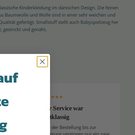
 klassische Kinderkleidung im dänischen Design. Die feinen
us Baumwolle und Wolle sind in einer sehr weichen und
alität gefertigt. Smallstuff stellt auch Babyspielzeug her
, gestrickt und genäht.
auf
te
rvice
Der Service war
ng
erstklassig
te
Von der Bestellung bis zur
Lieferung vergingen nur ein paar