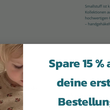
Smallstuff ist
Kollektionen a
hochwertigen Qu
– handgehäkelt
Spare 15 % 
deine ers
aufe immer wieder
Habe einen tollen Se
 hier ein
Bestellu
bekommen!
lebe während des
Auf der IsaDisaKids-Websi
en Prozesses jedes Mal,
habe ich die Bettwäsche