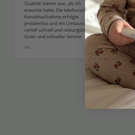
Qualität stärker war, als ich
wenn ic
erwartet hatte. Die telefonische
wirklic
Kontaktaufnahme erfolgte
allerb
problemlos und ein Umtausch
Sie den
verlief schnell und reibungslos.
verein
Guter und schneller Service
Sommer
VIVI
GEBOG