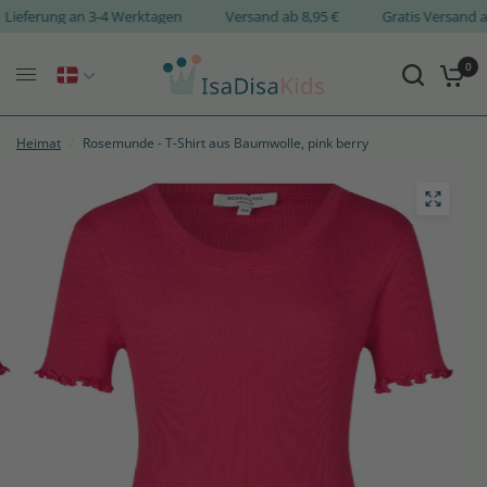
Lieferung an 3-4 Werktagen
Versand ab 8,95 €
Gratis Versan
0
Heimat
/
Rosemunde - T-Shirt aus Baumwolle, pink berry