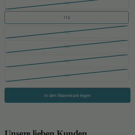
104
116
122
140
152
164
In den Warenkorb legen
Unsere lieben Kunden