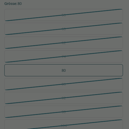
Grösse:
80
56
68
62
74
80
86
92
98
104