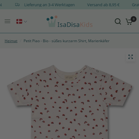
IGN
Lieferung an 3-4 Werktagen
Versand ab 8,95 €
G
0
Heimat
/
Petit Piao - Bio - süßes kurzarm Shirt, Marienkäfer