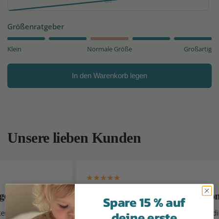
86
Größenratgeber
Klein
Normale Größe
Großartig
In den Warenkorb legen
Unsere lieben Kunden
in
Habe einen tollen Service bekommen!
Spare 15 % auf
Auf der IsaDisaKids-Website habe ich die
deine erste