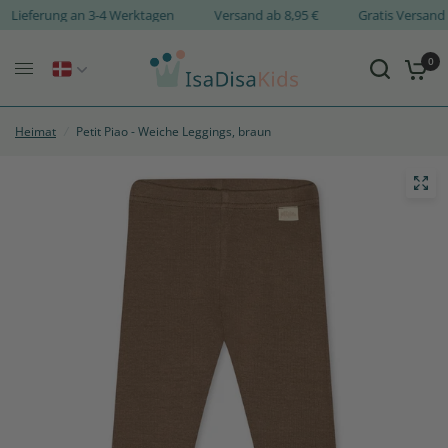
Lieferung an 3-4 Werktagen
Versand ab 8,95 €
Gratis Versa
0
Heimat
/
Petit Piao - Weiche Leggings, braun