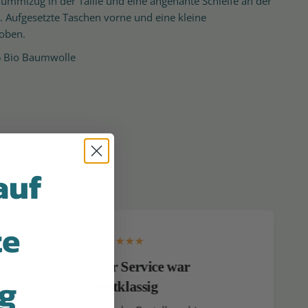
Gummizug in der Taille und eine angenähte Schleife an der
. Aufgesetzte Taschen vorne und eine kleine
oben.
% Bio Baumwolle
ist eine wunderbare dänische Kinderbekleidungsmarke,
g für Kinder im Alter von 0-6 Jahren herstellt. Klassische
r Qualität – und das zu guten Preisen. Okker-Gokker stellt
nderkleidung mit Blick auf Komfort und Qualität her. Alle
auf
e wurden aus organischen, GOTS-zertifizierten und/oder
lten Materialien hergestellt. Die GOTS-Zertifizierung ist
it, dass die Kleidung unter ordnungsgemäßen
rgestellt wurde. Okker-Gokker brachte seine erste
te
7 auf den Markt und ist damit heute eine der ältesten
derbekleidungsmarken auf dem Markt – und hat seinen
rvice
Der Service war
onneninsel Bornholm. Okker-Gokker ist gutes dänisches
ng
ndinavischem Touch – gemacht mit Liebe für Kinder in
erstklassig