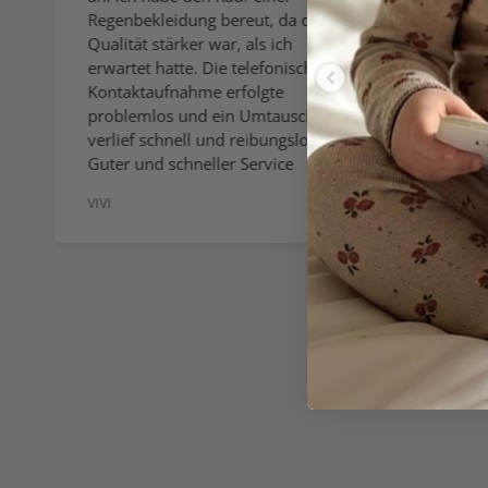
Ich er
Regenbekleidung bereut, da die
gesamt
Qualität stärker war, als ich
wenn ic
erwartet hatte. Die telefonische
wirklic
Kontaktaufnahme erfolgte
allerb
problemlos und ein Umtausch
Sie den
verlief schnell und reibungslos.
verein
Guter und schneller Service
Sommer
VIVI
GEBOG