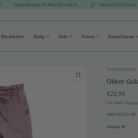
,95 €
Gratis Versand ab 79€ in DE und AT
DÄNISCHES DES
Neuheiten
Baby
Kids
Teens
Erwachsene
OKKER GOKKER
Okker Gokk
€22,95
inkl. MwSt.
Versan
AW22KG25-98
Grösse:
98