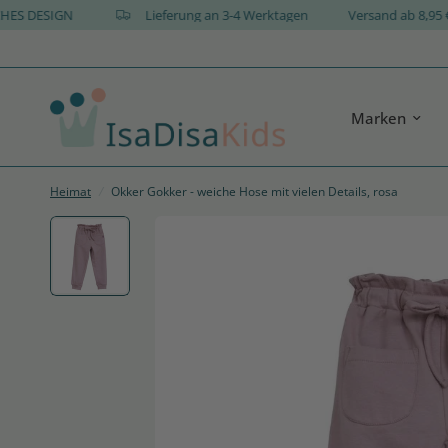
NISCHES DESIGN
Lieferung an 3-4 Werktagen
Versand ab 8
Marken
Heimat
/
Okker Gokker - weiche Hose mit vielen Details, rosa