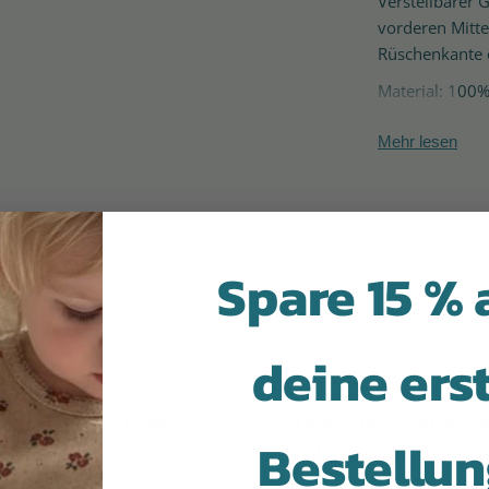
Verstellbarer 
vorderen Mitte
Rüschenkante 
Material: 100
Mehr lesen
Okker-Gokker 
die Bio-Kleidun
Styles in hohe
nachhaltige Ki
Spare 15 % 
Kleidungsstück
zu 100 % recyce
Ihre Gewisshe
Bedingungen he
deine ers
Kollektion 199
dänischen Kin
aufe immer wieder
Habe einen tollen Se
Sitz auf der S
Bestellu
Design mit ska
 hier ein
bekommen!
Bewegung.