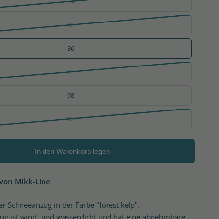
74
80
86
92
98
104
In den Warenkorb legen
von MIkk-Line
 Schneeanzug in der Farbe "forest kelp".
ug ist wind- und wasserdicht und hat eine abnehmbare