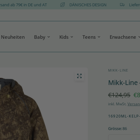
is Versand ab 79€ in DE und AT
DÄNISCHES DESIGN
Neuheiten
Baby
Kids
Teens
Erwachsene
MIKK-LINE
Mikk-Line
€124,95
€8
inkl. MwSt.
Versan
16920ML-KELP
Grösse:
86