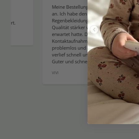
gerne
Meine Bestellung kam schnell
an. Ich habe den Kauf einer
Ich er
Regenbekleidung bereut, da die
gesamt
Qualität stärker war, als ich
wenn ic
erwartet hatte. Die telefonische
wirklic
Kontaktaufnahme erfolgte
allerb
problemlos und ein Umtausch
Sie den
verlief schnell und reibungslos.
verein
Guter und schneller Service
Sommer
VIVI
GEBOG