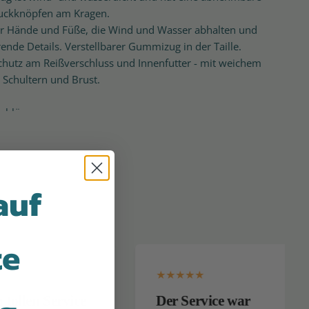
uckknöpfen am Kragen.
 Hände und Füße, die Wind und Wasser abhalten und
rende Details. Verstellbarer Gummizug in der Taille.
chutz am Reißverschluss und Innenfutter - mit weichem
, Schultern und Brust.
schlüsse vorne.
nd Gummiriemen an den Füßen und
taschen an beiden Seiten.
auf
schmutz- und wasserabweisend - imprägniert mit Bionic
iner umweltfreundlichen Imprägnierung ohne schädliche
te
 Anzug - Fashion
 % Polyester
ormal
rvice
Der Service war