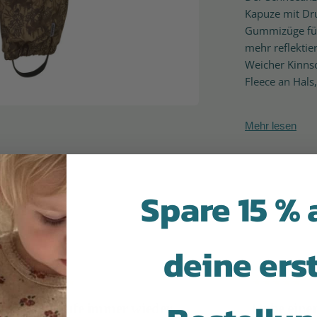
Kapuze mit Dr
Gummizüge für
mehr reflektie
Weicher Kinns
Fleece an Hals
Mit 2 Reissver
Mehr lesen
Schneefang u
Reißverschluss
Spare 15 % 
Der Anzug ist 
Finish ECO, e
Fluoride.
deine ers
Modell: Nylon
Material. 100
Passform: N
aufe immer wieder
Habe einen tollen Se