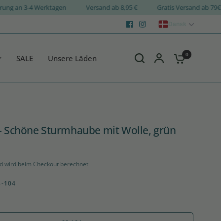
Lieferung an 3-4 Werktagen
Versand ab 8,95 €
Gratis Versand a
Dansk
0
SALE
Unsere Läden
- Schöne Sturmhaube mit Wolle, grün
d
wird beim Checkout berechnet
8-104