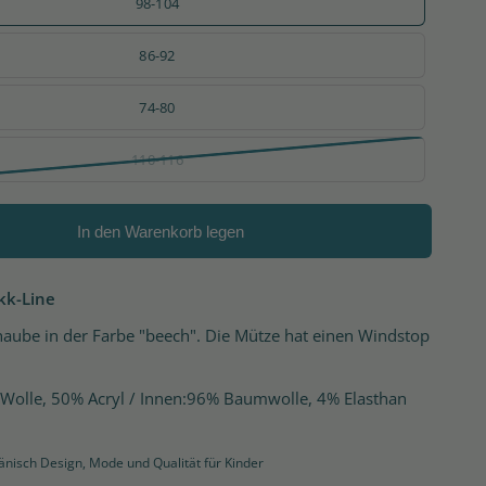
98-104
86-92
74-80
110-116
In den Warenkorb legen
kk-Line
aube in der Farbe "beech". Die Mütze hat einen Windstop
.
 Wolle, 50% Acryl / Innen:96% Baumwolle, 4% Elasthan
änisch Design, Mode und Qualität für Kinder