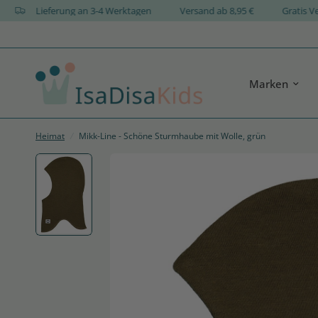
GN
Lieferung an 3-4 Werktagen
Versand ab 8,95 €
Gra
Marken
Heimat
/
Mikk-Line - Schöne Sturmhaube mit Wolle, grün