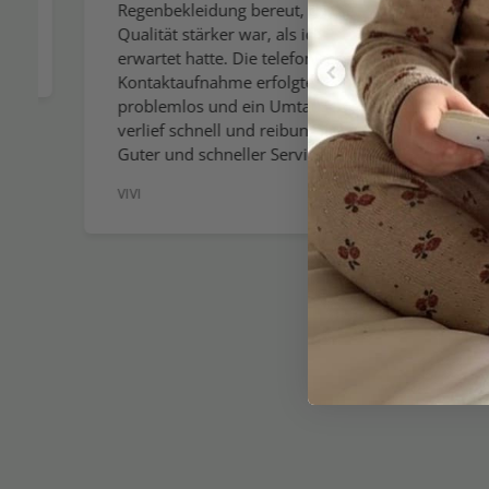
Regenbekleidung bereut, da die
gesamt
Qualität stärker war, als ich
wenn ic
erwartet hatte. Die telefonische
wirklic
Kontaktaufnahme erfolgte
allerb
problemlos und ein Umtausch
Sie den
verlief schnell und reibungslos.
verein
Guter und schneller Service
Sommer
VIVI
GEBOG