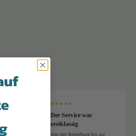
auf
te
rvice
Der Service war
ng
erstklassig
te
Von der Bestellung bis zur