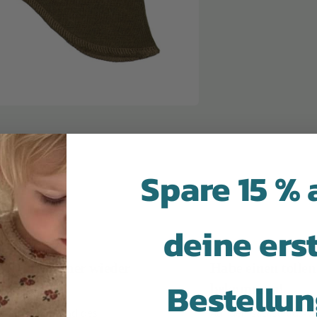
Spare 15 % 
deine ers
aufe immer wieder
Habe einen tollen Se
Bestellu
 hier ein
bekommen!
lebe während des
Auf der IsaDisaKids-Websi