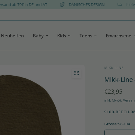
tis Versand ab 79€ in DE und AT
DÄNISCHES DESIGN
Neuheiten
Baby
Kids
Teens
Erwachsene
MIKK-LINE
Mikk-Line 
€23,95
inkl. MwSt.
Versan
9100-BEECH-9
Grösse:
98-104