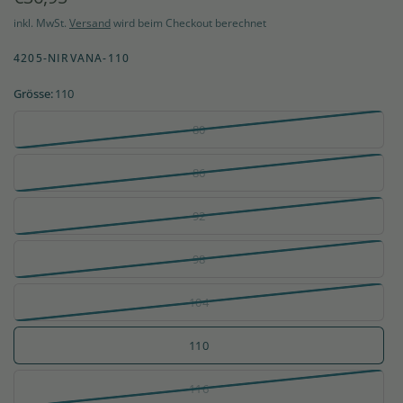
inkl. MwSt.
Versand
wird beim Checkout berechnet
4205-NIRVANA-110
Grösse:
110
80
86
92
98
104
110
116