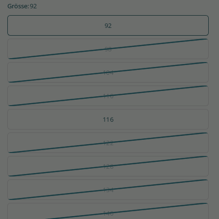
Grösse:
92
92
98
104
110
116
122
128
134
140