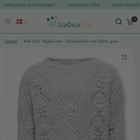
Lieferung an 3-4 Werktagen
Versand ab 8,95 €
Gratis Versa
0
Heimat
/
Kids Only - KogRosette - Strickpullover mit Glitzer, grau