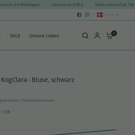
Lieferung an 3-4 Werktagen
Versand ab 8,95 €
Gratis Versand a
Dansk
0
SALE
Unsere Läden
- KogClara - Bluse, schwarz
d
wird beim Checkout berechnet
T-128