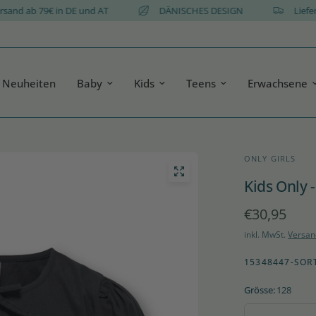
tis Versand ab 79€ in DE und AT
DÄNISCHES DESIGN
Neuheiten
Baby
Kids
Teens
Erwachsene
ONLY GIRLS
Kids Only 
€30,95
inkl. MwSt.
Versan
15348447-SOR
Grösse:
128