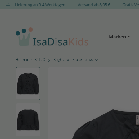
N
Lieferung an 3-4 Werktagen
Versand ab 8,95 €
Gra
Marken
Heimat
/
Kids Only - KogClara - Bluse, schwarz