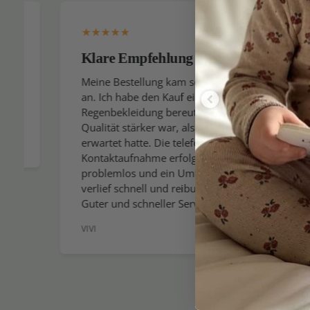
Klare Empfehlung
Ich k
gerne
Meine Bestellung kam schnell
an. Ich habe den Kauf einer
Ich er
Regenbekleidung bereut, da die
gesamt
Qualität stärker war, als ich
wenn ic
erwartet hatte. Die telefonische
wirklic
Kontaktaufnahme erfolgte
allerb
problemlos und ein Umtausch
Sie den
verlief schnell und reibungslos.
verein
Guter und schneller Service
Sommer
VIVI
GEBOG