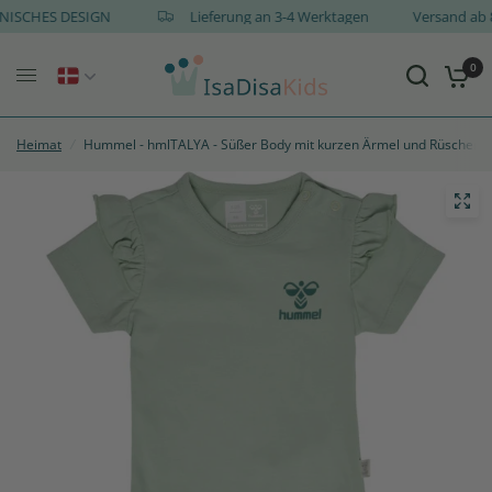
DÄNISCHES DESIGN
Lieferung an 3-4 Werktagen
Versand a
0
Heimat
/
Hummel - hmlTALYA - Süßer Body mit kurzen Ärmel und Rüschen (B