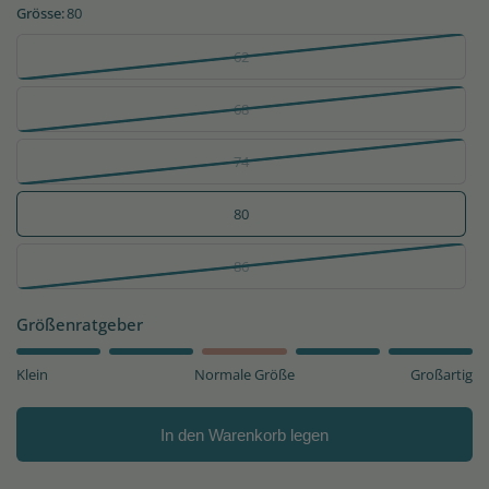
Grösse:
80
62
68
74
80
86
Größenratgeber
Klein
Normale Größe
Großartig
In den Warenkorb legen