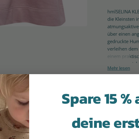
hmlSELINA KLEI
die Kleinsten 
atmungsaktive
über einen ang
gedruckte Hum
verleihen dem 
einem praktisc
der das Anzieh
Mehr lesen
Engagement fü
TEX® zertifizie
hergestellt wu
Spare 15 % 
Weiche und at
Gedrucktes Hu
deine ers
Praktischer Dr
STANDARD 100 
Material: 100