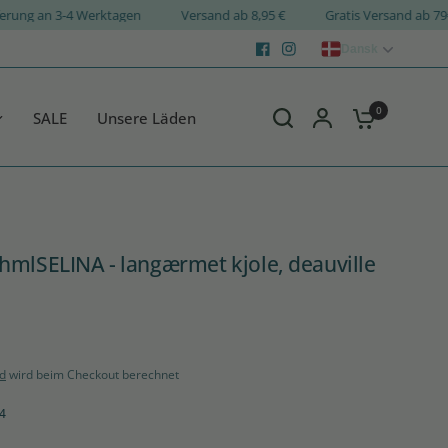
Lieferung an 3-4 Werktagen
Versand ab 8,95 €
Gratis Versand 
Dansk
0
SALE
Unsere Läden
mlSELINA - langærmet kjole, deauville
d
wird beim Checkout berechnet
4