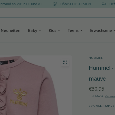
atis Versand ab 79€ in DE und AT
DÄNISCHES DESIGN
Neuheiten
Baby
Kids
Teens
Erwachsene
HUMMEL
Hummel - h
mauve
€30,95
inkl. MwSt.
Versan
225784-3691-7