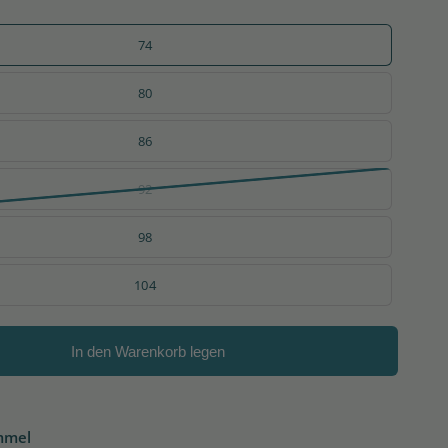
74
80
86
92
98
104
In den Warenkorb legen
mmel