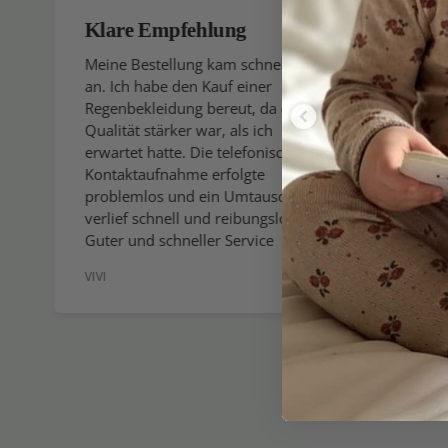
Klare Empfehlung
Ich k
gerne
Meine Bestellung kam schnell
an. Ich habe den Kauf einer
Ich er
Regenbekleidung bereut, da die
gesamt
Qualität stärker war, als ich
wenn ic
erwartet hatte. Die telefonische
wirklic
Kontaktaufnahme erfolgte
allerb
problemlos und ein Umtausch
Sie den
verlief schnell und reibungslos.
verein
Guter und schneller Service
Sommer
VIVI
GEBOG