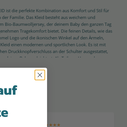
D ist die perfekte Kombination aus Komfort und Stil für
in der Familie. Das Kleid besteht aus weichem und
m Bio-Baumwolljersey, der deinem Baby den ganzen Tag
enehmen Tragekomfort bietet. Die feinen Details, wie das
mel Logo und die ikonischen Winkel auf den Ärmeln,
Kleid einen modernen und sportlichen Look. Es ist mit
hen Druckknopfverschluss an der Schulter ausgestattet,
en deines Babys erleichtert. Als Teil von Hummels
r Nachhaltigkeit ist dieses Kleid STANDARD 100 by OEKO-
rt, was bedeutet, dass es ohne schädliche Stoffe
rde.
auf
mungsaktive Bio-Baumwolle
mmel Logo und ikonische Winkel auf den Ärmeln
te
uckknopfverschluss an der Schulter
by OEKO-TEX® zertifiziert
% Bio-Baumwolle