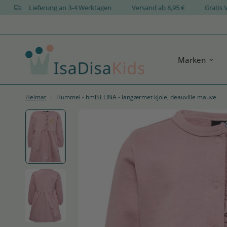
IGN
Lieferung an 3-4 Werktagen
Versand ab 8,95 €
Gr
Marken
Heimat
/
Hummel - hmlSELINA - langærmet kjole, deauville mauve