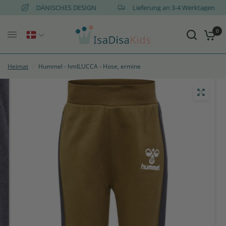
AT
DÄNISCHES DESIGN
Lieferung an 3-4 Werktagen
0
Heimat
/
Hummel - hmlLUCCA - Hose, ermine