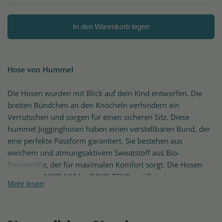
In den Warenkorb legen
Hose von Hummel
Die Hosen wurden mit Blick auf dein Kind entworfen. Die
breiten Bündchen an den Knöcheln verhindern ein
Verrutschen und sorgen für einen sicheren Sitz. Diese
hummel Jogginghosen haben einen verstellbaren Bund, der
eine perfekte Passform garantiert. Sie bestehen aus
weichem und atmungsaktivem Sweatstoff aus Bio-
Baumwolle, der für maximalen Komfort sorgt. Die Hosen
sind STANDARD 100 by OEKO-TEX® zertifiziert, was
Mehr lesen
bedeutet, dass bei der Herstellung keine schädlichen
Substanzen verwendet wurden.