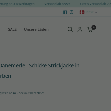
Lieferung an 3-4 Werktagen
Versand ab 8,95 €
Gratis Versand 
Dansk
0
SALE
Unsere Läden
Danemerle - Schicke Strickjacke in
rben
d
wird beim Checkout berechnet