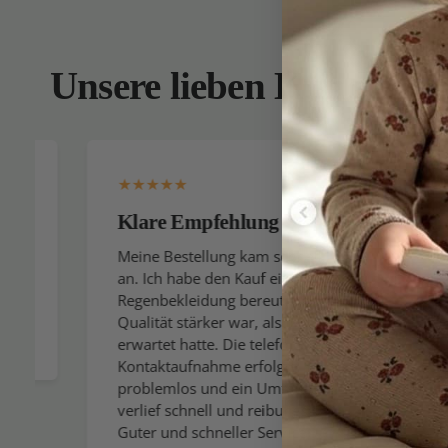
Unsere lieben Kunden
Klare Empfehlung
Ich k
gerne
Meine Bestellung kam schnell
an. Ich habe den Kauf einer
Ich er
Regenbekleidung bereut, da die
gesamt
Qualität stärker war, als ich
wenn ic
erwartet hatte. Die telefonische
wirklic
Kontaktaufnahme erfolgte
allerb
problemlos und ein Umtausch
Sie den
verlief schnell und reibungslos.
verein
Guter und schneller Service
Sommer