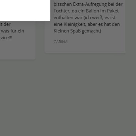
ost und
bisschen Extra-Aufregung bei der
g) zu
Tochter, da ein Ballon im Paket
lgenden
enthalten war (ich weiß, es ist
eine Kleinigkeit, aber es hat den
ür ein
Kleinen Spaß gemacht)
!
CARINA