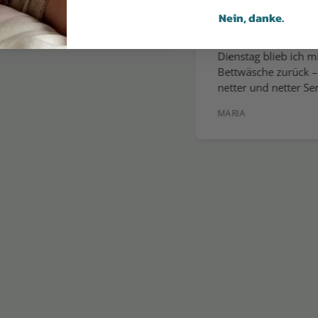
mir, die Bettwäsche per P
Nein, danke.
EN
Banküberweisung (Samsta
kaufen, und am darauffo
Dienstag blieb ich mit der
Bettwäsche zurück – was f
netter und netter Service!!
MARIA