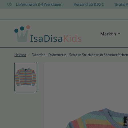
GN
Lieferung an 3-4 Werktagen
Versand ab 8,95 €
Gr
Marken
Heimat
/
Danefae - Danemerle - Schicke Strickjacke in Sommerfarben