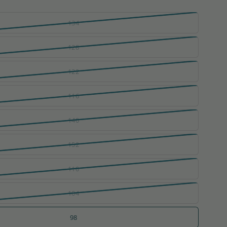
134
128
122
116
140
152
110
104
98