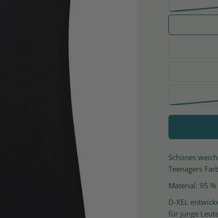
Schönes weiche
Teenagers Farb
Material: 95 %
D-XEL entwick
für junge Leut