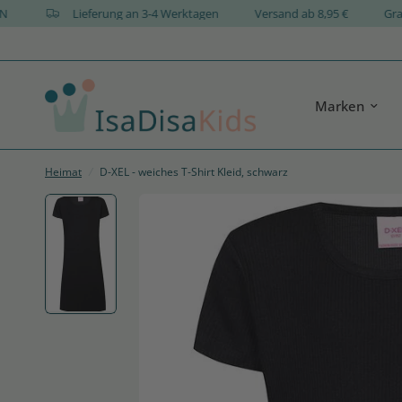
ESIGN
Lieferung an 3-4 Werktagen
Versand ab 8,95 €
Marken
Heimat
/
D-XEL - weiches T-Shirt Kleid, schwarz