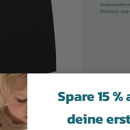
Insbesondere k
Passform und Q
Spare 15 % 
deine ers