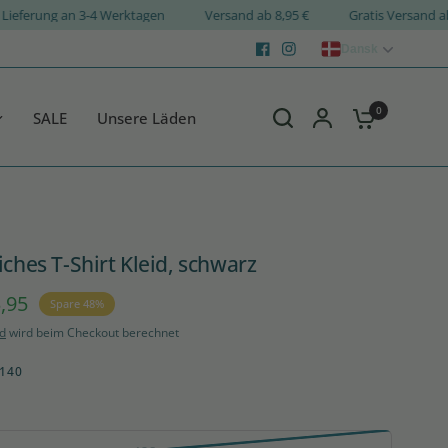
Lieferung an 3-4 Werktagen
Versand ab 8,95 €
Gratis Vers
Dansk
0
SALE
Unsere Läden
iches T-Shirt Kleid, schwarz
,95
Spare 48%
d
wird beim Checkout berechnet
140