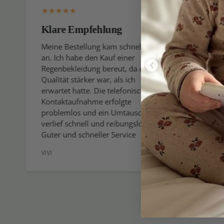
Klare Empfehlung
Ich k
gerne
Meine Bestellung kam schnell
an. Ich habe den Kauf einer
Ich er
Regenbekleidung bereut, da die
gesamt
Qualität stärker war, als ich
wenn ic
erwartet hatte. Die telefonische
wirklic
Kontaktaufnahme erfolgte
allerb
problemlos und ein Umtausch
Sie den
verlief schnell und reibungslos.
verein
Guter und schneller Service
Sommer
VIVI
GEBOG