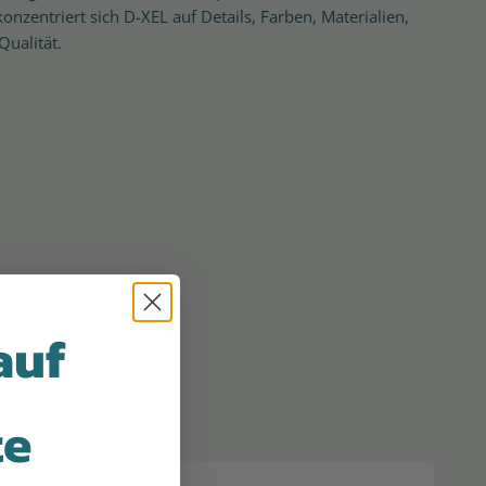
onzentriert sich D-XEL auf Details, Farben, Materialien,
ualität.
auf
te