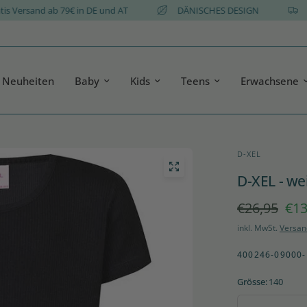
Gratis Versand ab 79€ in DE und AT
DÄNISCHES DESIGN
Neuheiten
Baby
Kids
Teens
Erwachsene
D-XEL
D-XEL - we
€26,95
€13
inkl. MwSt.
Versan
400246-09000-
Grösse:
140