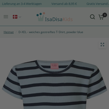
Lieferung an 3-4 Werktagen
Versand ab 8,95 €
Gratis Versa
0
Heimat
/
D-XEL - weiches gestreiftes T-Shirt, powder blue