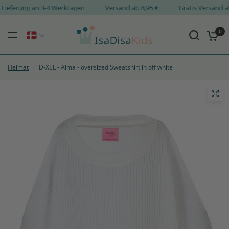
Lieferung an 3-4 Werktagen
Versand ab 8,95 €
Gratis Versan
0
Heimat
/
D-XEL - Alma - oversized Sweatshirt in off white