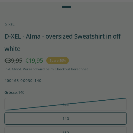
D-XEL
D-XEL - Alma - oversized Sweatshirt in off
white
€39,95
€19,95
Spare 50%
inkl. MwSt.
Versand
wird beim Checkout berechnet
400168-00030-140
Grösse:
140
128
140
152