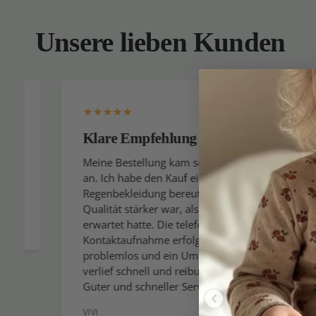
Unsere lieben Kunden
Klare Empfehlung
Ich k
gerne
Meine Bestellung kam schnell
an. Ich habe den Kauf einer
Ich er
Regenbekleidung bereut, da die
gesamt
Qualität stärker war, als ich
wenn ic
erwartet hatte. Die telefonische
wirklic
Kontaktaufnahme erfolgte
allerb
problemlos und ein Umtausch
Sie den
verlief schnell und reibungslos.
verein
Guter und schneller Service
Sommer
VIVI