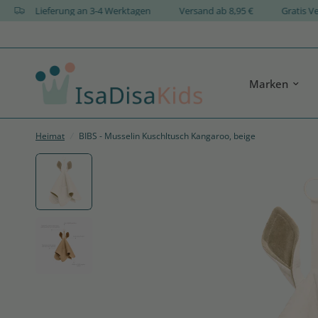
N
Lieferung an 3-4 Werktagen
Versand ab 8,95 €
Grat
Marken
Heimat
/
BIBS - Musselin Kuschltusch Kangaroo, beige