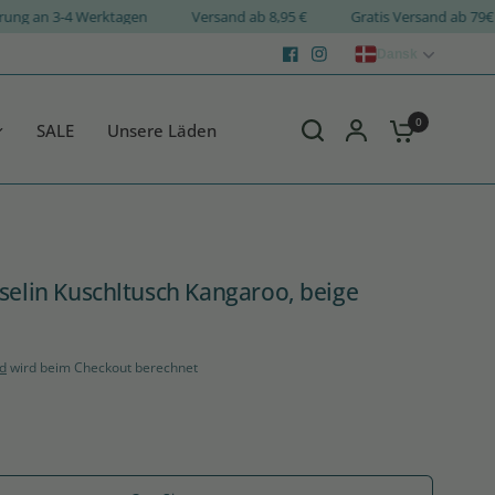
Lieferung an 3-4 Werktagen
Versand ab 8,95 €
Gratis Versand ab
Dansk
0
SALE
Unsere Läden
selin Kuschltusch Kangaroo, beige
d
wird beim Checkout berechnet