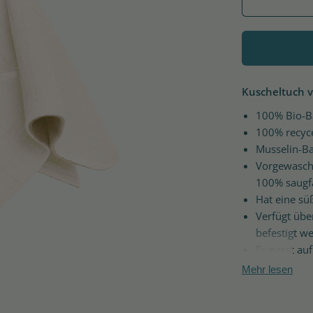
Kuscheltuch 
100% Bio-
100% recyce
Musselin-Ba
Vorgewasche
100% saugfä
Hat eine sü
Verfügt übe
befestigt w
Es passt au
Mehr lesen
Seit 1978 entwi