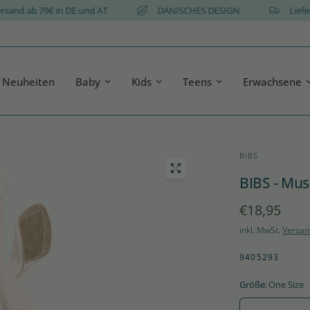
is Versand ab 79€ in DE und AT
DÄNISCHES DESIGN
Neuheiten
Baby
Kids
Teens
Erwachsene
BIBS
BIBS - Mus
€18,95
inkl. MwSt.
Versan
9405293
Größe:
One Size