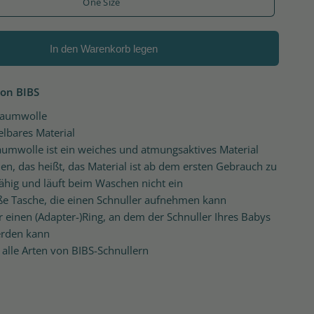
One Size
In den Warenkorb legen
von BIBS
Baumwolle
lbares Material
umwolle ist ein weiches und atmungsaktives Material
n, das heißt, das Material ist ab dem ersten Gebrauch zu
hig und läuft beim Waschen nicht ein
ße Tasche, die einen Schnuller aufnehmen kann
r einen (Adapter-)Ring, an dem der Schnuller Ihres Babys
erden kann
f alle Arten von BIBS-Schnullern
ckelt und produziert BIBS Schnuller in Dänemark und ist