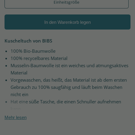
Einheitsgröße
In den Warenkorb legen
Kuscheltuch von BIBS
100% Bio-Baumwolle
100% recycelbares Material
Musselin-Baumwolle ist ein weiches und atmungsaktives
Material
Vorgewaschen, das heißt, das Material ist ab dem ersten
Gebrauch zu 100% saugfähig und läuft beim Waschen
nicht ein
Hat eine süße Tasche, die einen Schnuller aufnehmen
kann
Verfügt über einen (Adapter-)Ring, an dem der Schnuller
Mehr lesen
Ihres Babys befestigt werden kann
Es passt auf alle Arten von BIBS-Schnullern